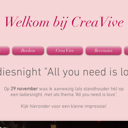
Welkom bij CreaVive
k
Boeken
Crea Vive
Recensies
iesnight "All you need is l
Op
29 november
was ik aanwezig (als standhouder hè) op
een ladiesnight, met als thema "All you need is love".
Kijk hieronder voor een kleine impressie!