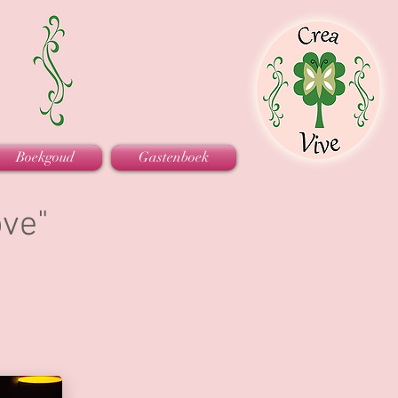
Boekgoud
Gastenboek
ove"